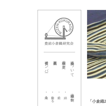
研究会メンバー
小倉織の歴史
小倉織について
小倉織の制作
織る
染める
紡ぐ
「小倉織2