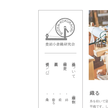
研究会メンバー
小倉織の歴史
小倉織について
織る
小倉織の制作
織る
染める
紡ぐ
糸を紡いで
平織です。