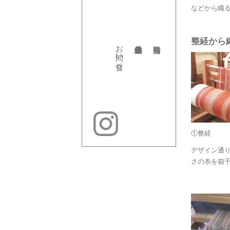
などから織
整経から
お問い合せ
①整経
デザイン通
さの糸を箱