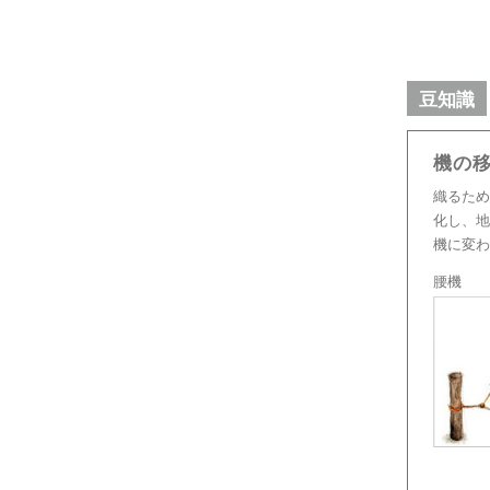
豆知識
機の
織るため
化し、地
機に変わ
腰機