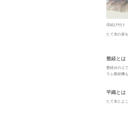
④結び付け
たて糸の束
整経とは
整経台の上
ラム整経機
平織とは
たて糸とよ