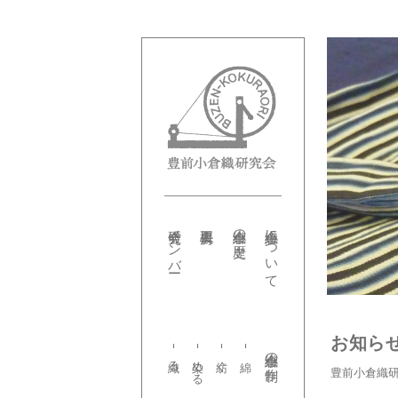
研究会メンバー
小倉織の歴史
小倉織について
お知ら
小倉織の制作
織る
染める
紡ぐ
豊前小倉織