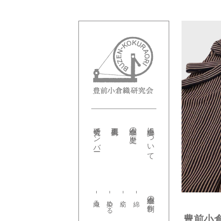
研究会メンバー
小倉織の歴史
小倉織について
小倉織の制作
織る
染める
紡ぐ
豊前小