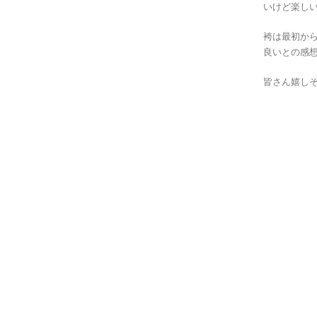
いけど楽し
袴は最初か
良いとの感
皆さん嬉し