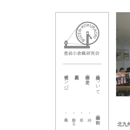
研究会メンバー
小倉織の歴史
小倉織について
小倉織の制作
織る
染める
紡ぐ
北九