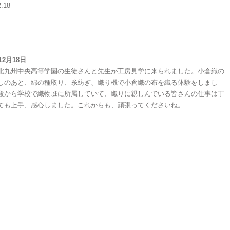
2.18
12月18日
北九州中央高等学園の生徒さんと先生が工房見学に来られました。小倉織の
しのあと、綿の種取り、糸紡ぎ、織り機で小倉織の布を織る体験をしまし
段から学校で織物班に所属していて、織りに親しんでいる皆さんの仕事は丁
ても上手、感心しました。これからも、頑張ってくださいね。