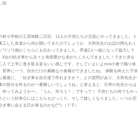
1.30
の村小学校の工房体験二日目、11人の子供たちが元気にやってきました。１
来工した友達から何か聞いてきたのでしょうか、大和先生のお話の間もわく
ソワソワ感がこちらにも伝わってきました。早速2人一組になって協力して
。6台の紡ぎ車から次々と表情豊かな糸がたくさんできました！できた糸を
二人で上手に巻き取る姿もいい感じです。そしていよいよmini小倉で織り体
。世界に一つ、自分だけの素敵な小倉織ができましたね。 体験を終えた子供
ら最後に、「紡ぎ車を自分達で作れますか？」との質問があり、大和先生が
車の部分を作るのが一番難しいでしょうね」と答えると、引率の先生からは
、作ってみようかー」「うん、作ろう！」ですって！ 子供たちの何でもやっ
うという好奇心にはこちらもびっくり、そして嬉しくなりました。いつか完
紡ぎ車に会える日が来るのかな(^^♪（Ｔ子）