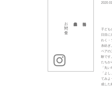
2020.0
お問い合せ
子ども
日目に
わく・
糸紡ぎ
ペアの
験です
たちか
「丸い
「よし
てみよ
成した