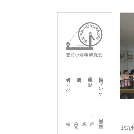
研究会メンバー
小倉織の歴史
小倉織について
小倉織の制作
織る
染める
紡ぐ
北九