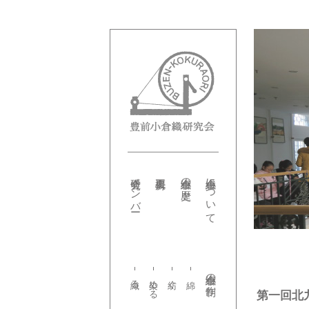
研究会メンバー
小倉織の歴史
小倉織について
小倉織の制作
織る
染める
紡ぐ
第一回北