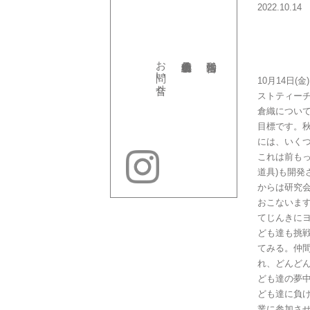
2022.10.14
お問い合せ
10月14日
ストティーチ
倉織につい
目標です。
には、いく
これは前も
道具)も開発
からは研究会
おこないます
てじんきに
ども達も挑
てみる。仲
れ、どんど
ども達の夢
ども達に負
業に参加させ