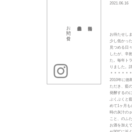
2021.06.16
お問い合せ
お待たせしま
少し低かっ
見つめる日
したが、辛
た。毎年ト
りました。詳
＊＊＊＊＊
2010年に
ただき、藍の
発酵するのに
ぶくぶくと
めて1ヶ月
時の灰汁のｐ
こと、のふ
お酒を加え
が30℃に近