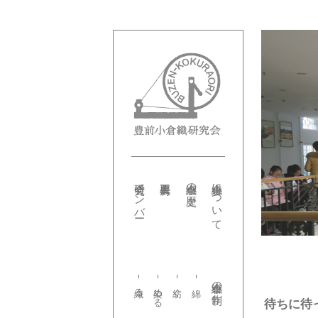
研究会メンバー
小倉織の歴史
小倉織について
小倉織の制作
織る
染める
紡ぐ
待ちに待