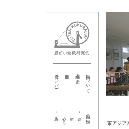
研究会メンバー
小倉織の歴史
小倉織について
小倉織の制作
織る
染める
紡ぐ
東アジア