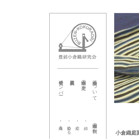
研究会メンバー
小倉織の歴史
小倉織について
小倉織の制作
織る
染める
紡ぐ
小倉織庭