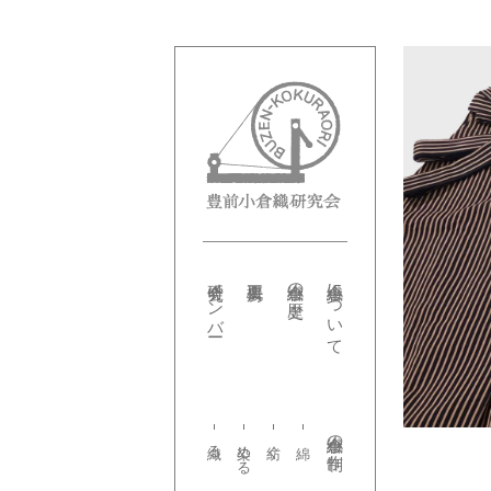
研究会メンバー
小倉織の歴史
小倉織について
小倉織の制作
織る
染める
紡ぐ