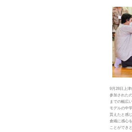
9月28日上
参加されたの
までの幅広
モデルの中
貰えたと感
倉織に感心
ことができ