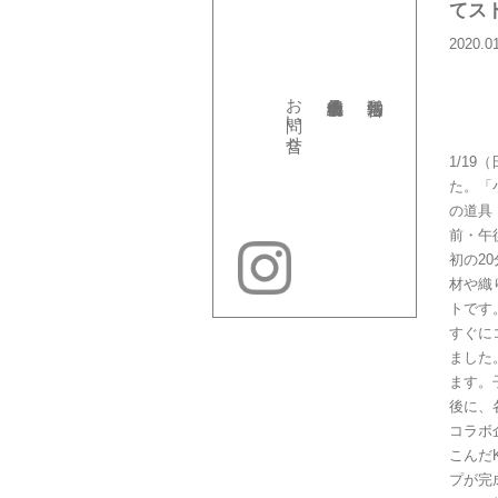
てス
2020.0
お問い合せ
1/1
た。「
の道具
前・午
初の2
材や織
トです
すぐに
ました
ます。
後に、
コラボ
こんだ
プが完