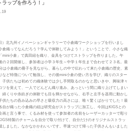
トラップを作ろう！」
1.19
9（日）北九州イノベーションギャラリーで小倉織ワークショップを行いまし
小倉織ってなんだろう？学んで体験してみよう！」ということで、小さな織
「mini小倉」で真田紐を織り、金具をつけてストラップを作りました。午
後の２回開催し、参加者は小学３年生～中学１年生まで合わせて２３名。最
0分は小倉織の冊子を見ながら、暮らしの中で伝わって来た小倉織の歴史、素
りなど特徴について勉強し、その後mini小倉の使い方を学び、織りのスター
。子供たちは初めての織体験では少し手間取るのかなと思いきや、興味津々
コツを覚えて、一人でどんどん織り進み、あっという間に織り上げてしまい
。綿くりや糸紡ぎの体験でも目を輝かせながら、右手と左手を器用に動かし
子供たちの呑み込みの早さと吸収力の高さには、唯々驚くばかりでした！最
各自が織った小倉織の紐は研究会がストラップに加工し、今回はKIGSとの
企画と言う事で、くるみ材を使って参加者の名前をレーザーカッターで彫り
KIGS特製のチャームを自分で取り付けて、自分だけのオリジナルストラッ
成しました。なかなかかわいいです。早速つけて帰った子供さんもいました