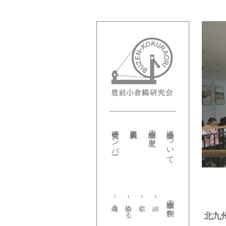
研究会メンバー
小倉織の歴史
小倉織について
小倉織の制作
織る
染める
紡ぐ
北九