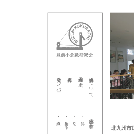
研究会メンバー
小倉織の歴史
小倉織について
小倉織の制作
織る
染める
紡ぐ
北九州市