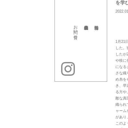
を学
2022.0
お問い合せ
1月2
した。
したが
や枝に
になる
さな織
め糸を
き、早
る方や
敵な真
織られ
ャーム
があり
このよ