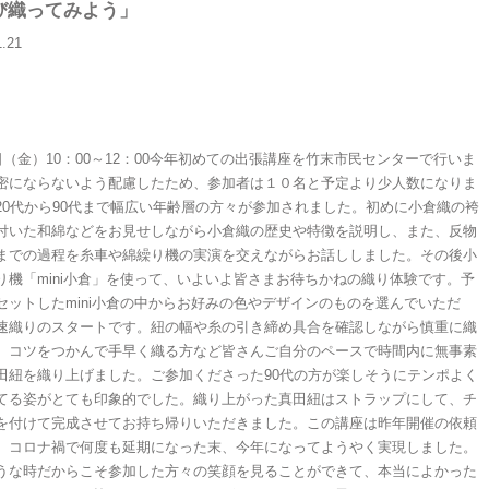
び織ってみよう」
1.21
1日（金）10：00～12：00今年初めての出張講座を竹末市民センターで行いま
密にならないよう配慮したため、参加者は１０名と予定より少人数になりま
20代から90代まで幅広い年齢層の方々が参加されました。初めに小倉織の袴
付いた和綿などをお見せしながら小倉織の歴史や特徴を説明し、また、反物
までの過程を糸車や綿繰り機の実演を交えながらお話ししました。その後小
り機「mini小倉」を使って、いよいよ皆さまお待ちかねの織り体験です。予
セットしたmini小倉の中からお好みの色やデザインのものを選んでいただ
速織りのスタートです。紐の幅や糸の引き締め具合を確認しながら慎重に織
、コツをつかんで手早く織る方など皆さんご自分のペースで時間内に無事素
田紐を織り上げました。ご参加くださった90代の方が楽しそうにテンポよく
てる姿がとても印象的でした。織り上がった真田紐はストラップにして、チ
を付けて完成させてお持ち帰りいただきました。この講座は昨年開催の依頼
、コロナ禍で何度も延期になった末、今年になってようやく実現しました。
うな時だからこそ参加した方々の笑顔を見ることができて、本当によかった