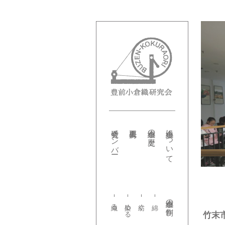
研究会メンバー
小倉織の歴史
小倉織について
小倉織の制作
織る
染める
紡ぐ
竹末